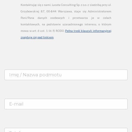
Kontaktując się z nami, Lasota Consulting Sp. z o.o. z siedzibą przy ul.
Grzybowskiej 87, 00-844 Warszawa, staje się Administratorem
Pani/Pana danych osobowych i przetwarza je w celach
kontaktowych, na podstawie uzasadnionego interesu, o którym
mowa w art. 6 ust. 1 lit. f) RODO.
Pełna treść klauzuli informacyjnej
znajduje się pod linkiem
.