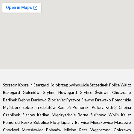
Szczecin Koszalin Stargard Kołobrzeg Świnoujście Szczecinek Police Wałcz
Białogard Goleniów Gryfino Nowogard Gryfice Świdwin Choszczno
Barlinek Dębno Darłowo Złocieniec Pyrzyce Sławno Drawsko Pomorskie
Myślibórz Łobez Trzebiatów Kamień Pomorski Połczyn-Zdrój Chojna
Czaplinek Sianów Karlino Międzyzdroje Borne Sulinowo Wolin Kalisz
Pomorski Resko Bobolice Płoty Lipiany Barwice Mieszkowice Maszewo
Chociwel Mirosławiec Polanów Mielno Recz Węgorzyno Golczewo