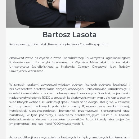
Bartosz Lasota
Radca prawny, Informatyk, Prezes zarządu Lasota Consulting sp. z o.o.
Absolwent Prawa na Wydziale Prawa i Administracji Uniwersytetu Jagiellońskiego w
Krakowie oraz Informatyki Stosowanej na Wydziale Matematyki i Informatyki
Uniwersytetu Jagiellońskiego w Krakowie. Członek Okręgowej Izby Radców
Prawnych w Warszawie.
W ramach praktyki zawodowej wiodący audytor licznych audytów legalności i
bezpieczeństwa przetwarzania danych osobowych. Szkoleniowiec kilkudziesięciu
szkoleń i warsztatów z zakresu ochrony danych osobowych. Doradzał, projektował i
nadzorował wdrożenie RODO w grupach kapitałowych, w tym w grupie kapitałowej w
skład których wchodzi kilkadziesiąt spółek prawa handlowego. Obsługiwał w zakresie
ochrony danych osobowych podmioty z branży IT, e-commerce, marketingowej,
hotelarskiej, ubezpieczeniowej, brokerskiej, przemysłowej, transportowej oraz
handlowej, w tym podmioty z kapitałem przekraczającym 50 mln zł. Posiada
doświadczenie w kierowaniu zespołem prawników. Autor i koordynator projektów
implementacji rozliczalności RODO w systemach IT.
Autor publikacji oraz wystąpień na krajowych i międzynarodowych konferencjach