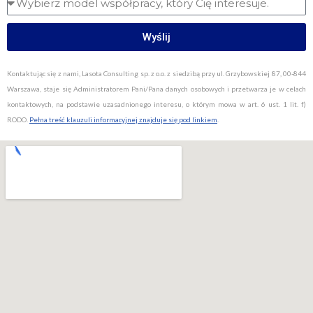
Wyślij
Kontaktując się z nami, Lasota Consulting sp. z o.o. z siedzibą przy ul. Grzybowskiej 87, 00-844
Warszawa, staje się Administratorem Pani/Pana danych osobowych i przetwarza je w celach
kontaktowych, na podstawie uzasadnionego interesu, o którym mowa w art. 6 ust. 1 lit. f)
RODO.
Pełna treść klauzuli informacyjnej znajduje się pod linkiem
.