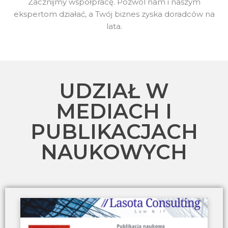
Zacznijmy współpracę. Pozwól nam i naszym
ekspertom działać, a Twój biznes zyska doradców na
lata.
UDZIAŁ W
MEDIACH I
PUBLIKACJACH
NAUKOWYCH