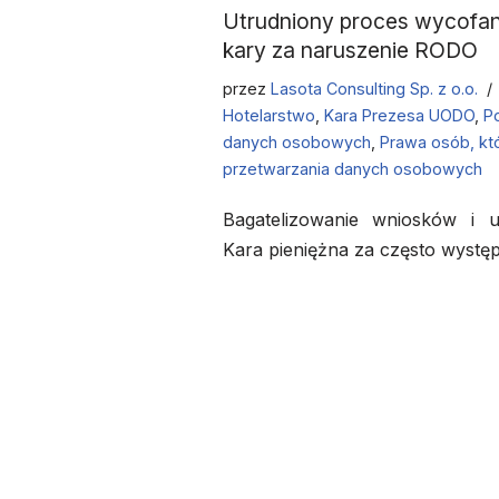
Utrudniony proces wycofani
kary za naruszenie RODO
przez
Lasota Consulting Sp. z o.o.
Hotelarstwo
,
Kara Prezesa UODO
,
P
danych osobowych
,
Prawa osób, kt
przetwarzania danych osobowych
Bagatelizowanie wniosków i ut
Kara pieniężna za często występ