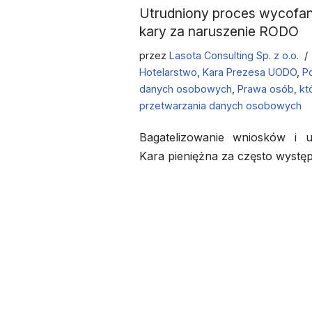
Utrudniony proces wycofani
kary za naruszenie RODO
przez
Lasota Consulting Sp. z o.o.
Hotelarstwo
,
Kara Prezesa UODO
,
P
danych osobowych
,
Prawa osób, kt
przetwarzania danych osobowych
Bagatelizowanie wniosków i ut
Kara pieniężna za często występ