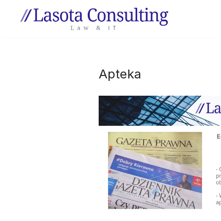
Przejdź
do
treści
Apteka